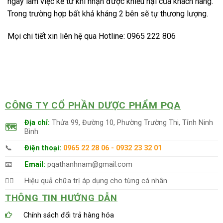
ngày làm việc kể từ khi nhận được khiếu nại của khách hàng.
Trong trường hợp bất khả kháng 2 bên sẽ tự thương lượng.
Mọi chi tiết xin liên hệ qua Hotline: 0965 222 806
CÔNG TY CỔ PHẦN DƯỢC PHẨM PQA
Địa chỉ:
Thửa 99, Đường 10, Phường Trường Thi, Tỉnh Ninh
🗺
Bình
📞
Điện thoại:
0965 22 28 06 - 0932 23 32 01
📧
Email:
pqathanhnam@gmail.com
👨‍⚕️
Hiệu quả chữa trị áp dụng cho từng cá nhân
THÔNG TIN HƯỚNG DẪN
Chính sách đổi trả hàng hóa