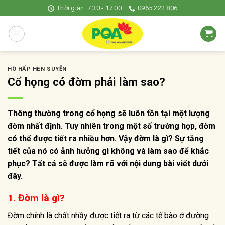
Skip
Thời gian: 7:30 - 17:00
0965 222 806
to
content
HÔ HẤP HEN SUYỄN
Cổ họng có đờm phải làm sao?
Thông thường trong cổ họng sẽ luôn tồn tại một lượng
đờm nhất định. Tuy nhiên trong một số trường hợp, đờm
có thể được tiết ra nhiều hơn. Vậy đờm là gì? Sự tăng
tiết của nó có ảnh hưởng gì không và làm sao để khắc
phục? Tất cả sẽ được làm rõ với nội dung bài viết dưới
đây.
1. Đờm là gì?
Đờm chính là chất nhầy được tiết ra từ các tế bào ở đường