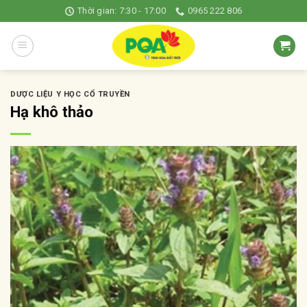
Skip
Thời gian: 7:30 - 17:00
0965 222 806
to
content
DƯỢC LIỆU Y HỌC CỔ TRUYỀN
Hạ khô thảo