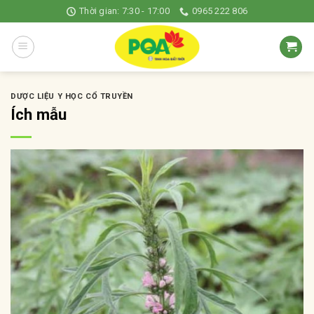
Skip
Thời gian: 7:30 - 17:00
0965 222 806
to
content
DƯỢC LIỆU Y HỌC CỔ TRUYỀN
Ích mẫu