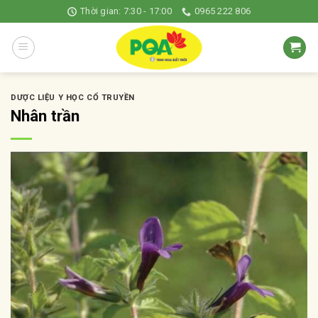
Skip
Thời gian: 7:30 - 17:00
0965 222 806
to
content
DƯỢC LIỆU Y HỌC CỔ TRUYỀN
Nhân trần