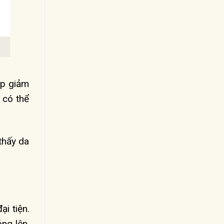
úp giảm
 có thể
thấy da
i tiện.
ng lên.