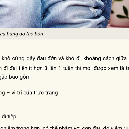
au bụng do táo bón
ân khô cứng gây đau đớn và khó đi, khoảng cách giữa 
n đi đại tiện ít hơn 3 lần 1 tuần thì mới được xem là 
 gặp bao gồm:
g – vị trí của trực tràng
đi tiếp
ghiêm trọng hơn, có thể nhầm với cơn đau do viêm ru