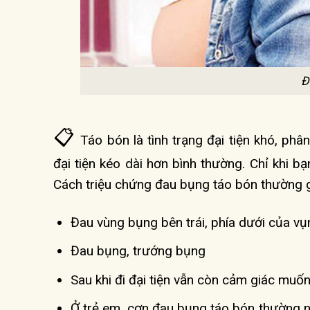
Đ
📋
Táo bón là tình trạng đại tiện khó, ph
đại tiện kéo dài hơn bình thường. Chỉ khi bạ
Cách triệu chứng đau bụng táo bón thường
Đau vùng bụng bên trái, phía dưới của vụn
Đau bụng, trướng bụng
Sau khi đi đại tiện vẫn còn cảm giác muốn 
Ở trẻ em, cơn đau bụng táo bón thường n