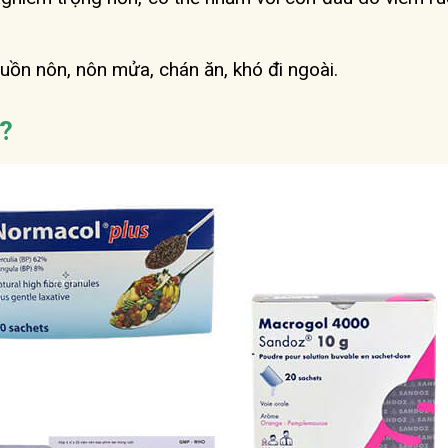
uồn nôn, nôn mửa, chán ăn, khó đi ngoài.
ì?