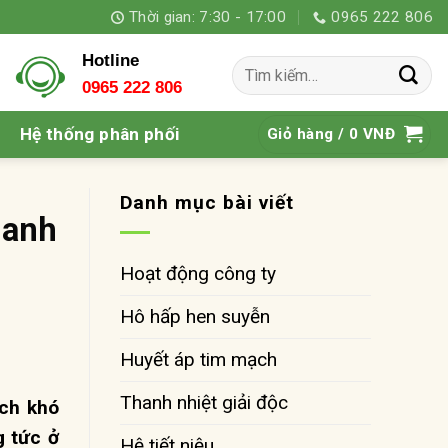
Thời gian: 7:30 - 17:00
0965 222 806
Hotline
Tìm
0965 222 806
kiếm:
Hệ thống phân phối
Giỏ hàng /
0
VNĐ
Danh mục bài viết
hanh
Hoạt động công ty
Hô hấp hen suyễn
Huyết áp tim mạch
Thanh nhiệt giải độc
ách khó
g tức ở
Hệ tiết niệu