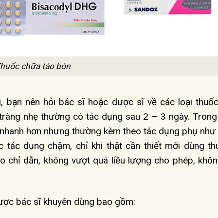
huốc chữa táo bón
, bạn nên hỏi bác sĩ hoặc dược sĩ về các loại thuố
n tràng nhẹ thường có tác dụng sau 2 – 3 ngày. Trong 
uả nhanh hơn nhưng thường kèm theo tác dụng phụ như 
c tác dụng chậm, chỉ khi thật cần thiết mới dùng th
eo chỉ dẫn, không vượt quá liều lượng cho phép, khô
ược bác sĩ khuyên dùng bao gồm: