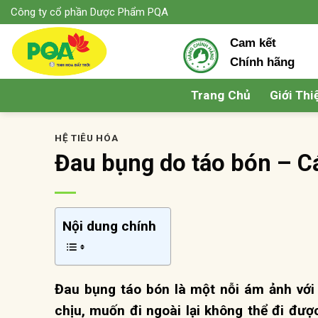
Skip
Công ty cổ phần Dược Phẩm PQA
to
Cam kết
content
Chính hãng
Trang Chủ
Giới Thi
HỆ TIÊU HÓA
Đau bụng do táo bón – C
Nội dung chính
Đau bụng táo bón là một nỗi ám ảnh với
chịu, muốn đi ngoài lại không thể đi đượ