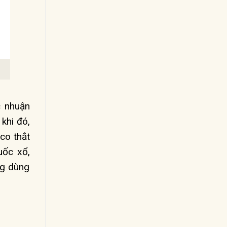
c nhuận
khi đó,
co thắt
uốc xổ,
ng dùng