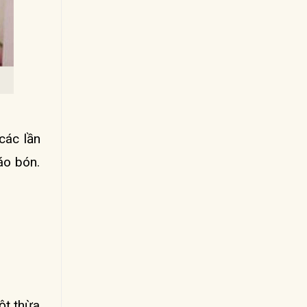
các lần
táo bón.
ột thừa