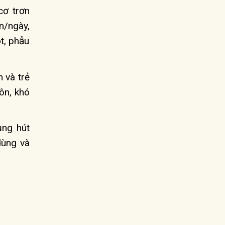
cơ trơn
n/ngày,
t, phẫu
 và trẻ
ôn, khó
ụng hút
dùng và