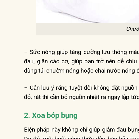
Chườ
– Sức nóng giúp tăng cường lưu thông máu 
đau, giãn các cơ, giúp bạn trở nên dễ chịu
dùng túi chườm nóng hoặc chai nước nóng đ
– Cần lưu ý rằng tuyệt đối không đặt nguồn 
đỏ, rát thì cần bỏ nguồn nhiệt ra ngay lập tứ
2. Xoa bóp bụng
Biện pháp này không chỉ giúp giảm đau bụng
Do đó, mỗi buổi sáng thức dậy, bạn hãy xo