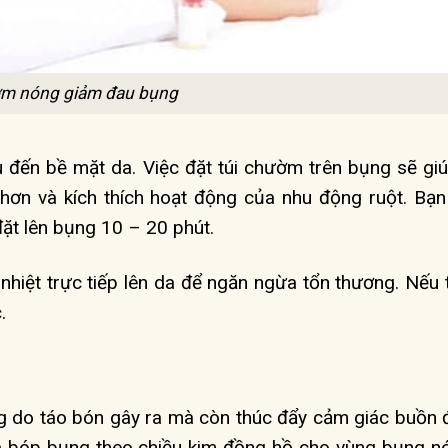
m nóng giảm đau bụng
đến bề mặt da. Việc đặt túi chườm trên bụng sẽ gi
 hơn và kích thích hoạt động của nhu động ruột. Bạn
ặt lên bụng 10 – 20 phút.
nhiệt trực tiếp lên da để ngăn ngừa tổn thương. Nếu 
c.
 do táo bón gây ra mà còn thúc đẩy cảm giác buồn đạ
a bóp bụng theo chiều kim đồng hồ cho vùng bụng nó