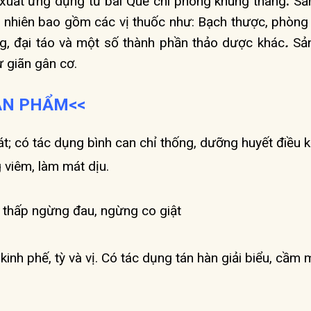
xuất ứng dụng từ bài Quế chi phòng khung thang
.
Sả
n nhiên bao gồm các vị thuốc như: Bạch thược, phòng
ng, đại táo và một số thành phần thảo dược khác
.
Sả
ư giãn gân cơ.
SẢN PHẨM<<
át; có tác dụng bình can chỉ thống, dưỡng huyết điều k
g viêm, làm mát dịu.
g thấp ngừng đau, ngừng co giật
 kinh phế, tỳ và vị. Có tác dụng tán hàn giải biểu, cầm 