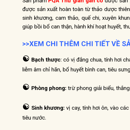
Sản phẩm
PQA Thư giãn gân cơ
được sản 
được sản xuất hoàn toàn từ thảo dược thiê
sinh khương, cam thảo, quế chi, xuyên khu
giúp bồi bổ can thận, hành khí hoạt huyết, th
>>XEM CHI THÊM CHI TIẾT VỀ 
☯
Bạch thược
:
có vị đắng chua, tính hơi ch
liễm âm chỉ hãn, bổ huyết bình can, tiêu sưn
☯
Phòng phong:
trừ phong giải biểu, thắn
☯
Sinh khương:
vị cay, tính hơi ôn, vào các
tiêu nước.