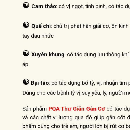
☯
Cam thảo
:
có vị ngọt, tính bình, có tác d
☯
Quế chi
:
chủ trị phát hãn giải cơ, ôn kin
tay đau nhức
☯
Xuyên khung
:
có tác dụng lưu thông khí 
áp
☯
Đại táo
:
có tác dụng bổ tỳ, vị, nhuận tim 
Dùng cho các bệnh tỳ vị suy yếu, ly, người m
Sản phẩm
PQA Thư Giãn Gân Cơ
có tác dụ
và các chất vi lượng qua đó giúp gân cốt
phẩm dùng cho trẻ em, người lớn bị rút cơ bắ