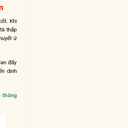
n
ốt. Khi
 tà thấp
huyết ứ
Can đẩy
ến dinh
n thông