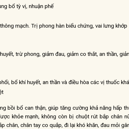
ụng bổ tỳ vị, nhuận phế
h thông mạch. Trị phong hàn biểu chứng, vai lưng khớp
huyết, trừ phong, giảm đau, giảm co thắt, an thần, giả
phổi, bổ khí huyết, an thần và điều hòa các vị thuốc khá
ệt
ng bồi bổ can thận, giúp tăng cường khả năng hấp th
 được khỏe mạnh, không còn bị chuột rút bắp chân n
p chân, chân tay co quắp, đi lại khó khăn, đau mỏi gâ