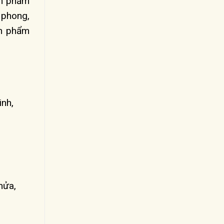
n phẩm
 phong,
n phẩm
inh,
mửa,