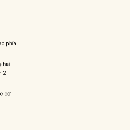
ào phía
 hai
– 2
ác cơ