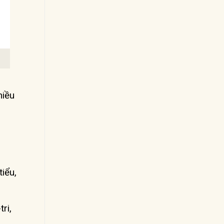
hiều
tiểu,
ri,