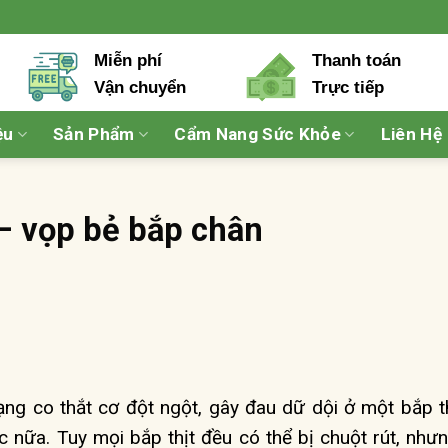
Miễn phí
Thanh toán
Vận chuyển
Trực tiếp
ệu
Sản Phẩm
Cẩm Nang Sức Khỏe
Liên Hệ
 – vọp bẻ bắp chân
ạng co thắt cơ đột ngột, gây đau dữ dội ở một bắp th
 nữa. Tuy mọi bắp thịt đều có thể bị chuột rút, như