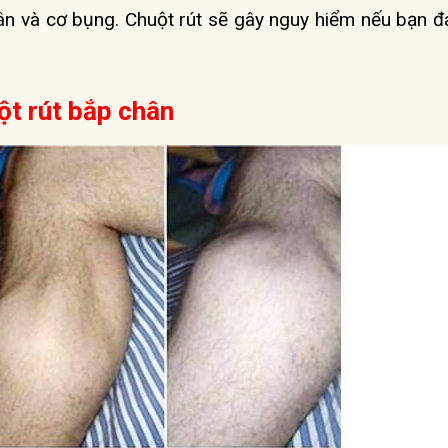
hân và cơ bụng. Chuột rút sẽ gây nguy hiểm nếu bạn đ
ột rút bắp chân