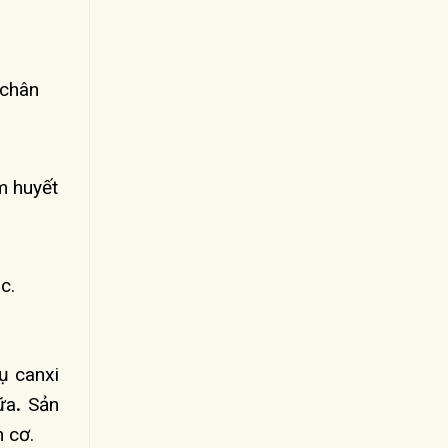
 chân
m huyết
c.
ụ canxi
ữa
.
Sản
n cơ.