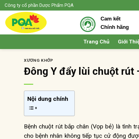
Skip
Công ty cổ phần Dược Phẩm PQA
to
Cam kết
content
Chính hãng
Trang Chủ
Giới Thi
XƯƠNG KHỚP
Đông Y đẩy lùi chuột rút
Nội dung chính
Bệnh chuột rút bắp chân (Vọp bẻ) là tình tr
cho bệnh nhân không tiếp tục cử động được