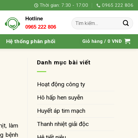
Thời gian: 7:30 - 17:00
0965 222 806
Hotline
Tìm
0965 222 806
kiếm:
Hệ thống phân phối
Giỏ hàng /
0
VNĐ
Danh mục bài viết
Hoạt động công ty
Hô hấp hen suyễn
Huyết áp tim mạch
Thanh nhiệt giải độc
ịt, làm
ng bệnh
Hệ tiết niệu