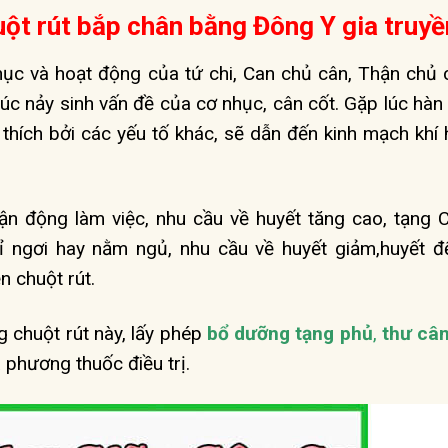
uột rút bắp chân bằng Đông Y gia truyề
hục và hoạt động của tứ chi, Can chủ cân, Thận chủ c
 lúc nảy sinh vấn đề của cơ nhục, cân cốt. Gặp lúc hàn
h thích bởi các yếu tố khác, sẽ dẫn đến kinh mạch khí 
vận động làm việc, nhu cầu về huyết tăng cao, tạng 
ỉ ngơi hay nằm ngủ, nhu cầu về huyết giảm,huyết đ
n chuột rút.
 chuột rút này, lấy phép
bổ dưỡng tạng phủ
,
thư câ
 phương thuốc điều trị.