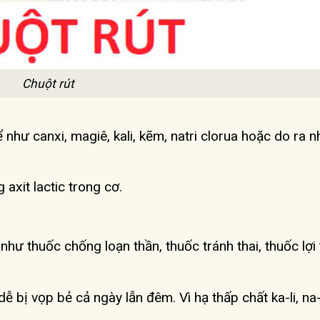
Chuột rút
ể như canxi, magiê, kali, kẽm, natri clorua hoặc do ra n
axit lactic trong cơ.
hư thuốc chống loạn thần, thuốc tránh thai, thuốc lợi 
 bị vọp bẻ cả ngày lẫn đêm. Vì hạ thấp chất ka-li, na-t