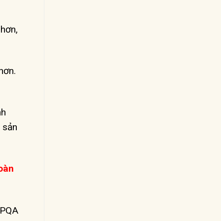
 hơn,
hơn.
nh
 sản
oàn
a PQA