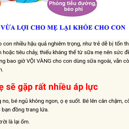
 con nhiều hậu quả nghiêm trọng, như trẻ dễ bị tổn t
n hoặc tiêu chảy, thiếu kháng thể từ sữa mẹ nên sức đ
ng bao giờ VỘI VÀNG cho con dùng sữa ngoài, vẫn c
n.
ẹ sẽ gặp rất nhiều áp lực
 no, bé ngủ không ngon, ọ ẹ suốt. Bé lên cân chậm, cò
 bạn đồng trang lứa.
ời là lại ốm.