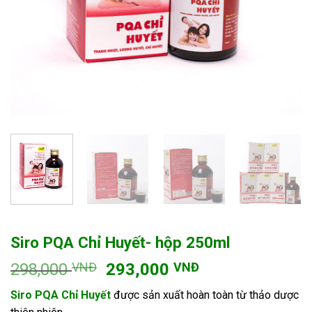
Siro PQA Chỉ Huyết- hộp 250ml
Giá
Giá
298,000
VNĐ
293,000
VNĐ
gốc
hiện
Siro PQA Chỉ Huyết
được sản xuất hoàn toàn từ thảo dược
là:
tại