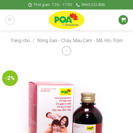
Skip
Thời gian: 7:30 - 17:00
0965 222 806
to
content
Trang chủ
/
Nóng Gan - Chảy Máu Cam - Mồ Hôi Trộm
-2%