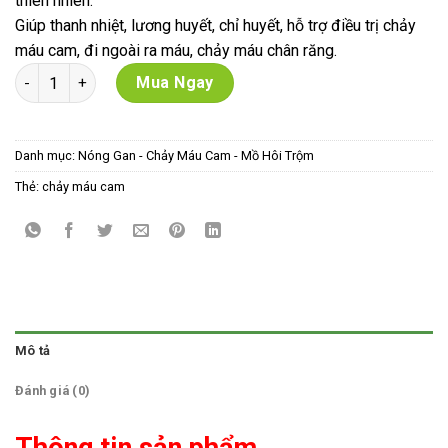
thiên nhiên.
298,000 VNĐ.
là:
Giúp thanh nhiệt, lương huyết, chỉ huyết, hỗ trợ điều trị chảy
293,000 VNĐ.
máu cam, đi ngoài ra máu, chảy máu chân răng.
Siro PQA Chỉ Huyết- hộp 250ml số lượng
Mua Ngay
Danh mục:
Nóng Gan - Chảy Máu Cam - Mồ Hôi Trộm
Thẻ:
chảy máu cam
Mô tả
Đánh giá (0)