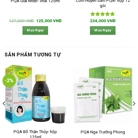
Cốm Huyền Sâm PQA- hộp 12
PQA Giải Nhiệt- chai 125ml
gói
Giá
Giá
127,000
VNĐ
125,000
VNĐ
234,000
VNĐ
Được xếp
n
gốc
hiện
hạng
5.00
là:
tại
Mua Ngay
Mua Ngay
5 sao
127,000 VNĐ.
là:
9,000 VNĐ.
125,000 VNĐ.
SẢN PHẨM TƯƠNG TỰ
-2%
PQA Bổ Thận Thủy- hộp
PQA Nga Trưởng Phong
125ml