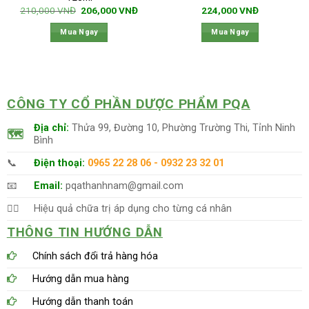
Giá
Giá
210,000
VNĐ
206,000
VNĐ
224,000
VNĐ
n
gốc
hiện
là:
tại
Mua Ngay
Mua Ngay
210,000 VNĐ.
là:
1,000 VNĐ.
206,000 VNĐ.
CÔNG TY CỔ PHẦN DƯỢC PHẨM PQA
Địa chỉ:
Thửa 99, Đường 10, Phường Trường Thi, Tỉnh Ninh
🗺
Bình
📞
Điện thoại:
0965 22 28 06 - 0932 23 32 01
📧
Email:
pqathanhnam@gmail.com
👨‍⚕️
Hiệu quả chữa trị áp dụng cho từng cá nhân
THÔNG TIN HƯỚNG DẪN
Chính sách đổi trả hàng hóa
Hướng dẫn mua hàng
Hướng dẫn thanh toán