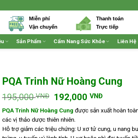
Miễn phí
Thanh toán
Vận chuyển
Trực tiếp
ệu
Sản Phẩm
Cẩm Nang Sức Khỏe
Liên Hệ
PQA Trinh Nữ Hoàng Cung
Giá
Giá
195,000
192,000
VNĐ
VNĐ
gốc
hiện
PQA Trinh Nữ Hoàng Cung
được sản xuất hoàn toàn
là:
tại
các vị thảo dược thiên nhiên.
195,000 VNĐ.
là:
Hỗ trợ giảm các triệu chứng: U xơ tử cung, u nang b
192,000