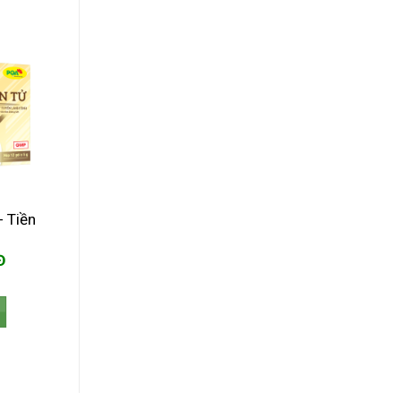
 Tiền
Đ