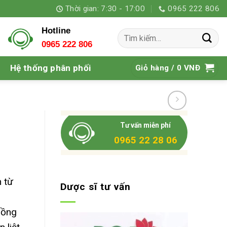
Thời gian: 7:30 - 17:00
0965 222 806
Hotline
Tìm
0965 222 806
kiếm:
Hệ thống phân phối
Giỏ hàng /
0
VNĐ
Tư vấn miễn phí
0965 22 28 06
 từ
Dược sĩ tư vấn
uồng
 VNĐ.