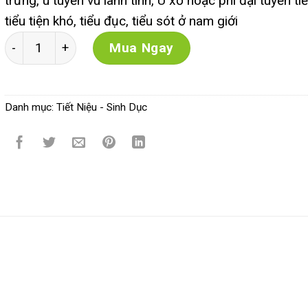
trứng, u tuyến vú lành tính, U xơ hoặc phì đại tuyến tiền
tiểu tiện khó, tiểu đục, tiểu sót ở nam giới
PQA Trinh Nữ Hoàng Cung số lượng
Mua Ngay
Danh mục:
Tiết Niệu - Sinh Dục