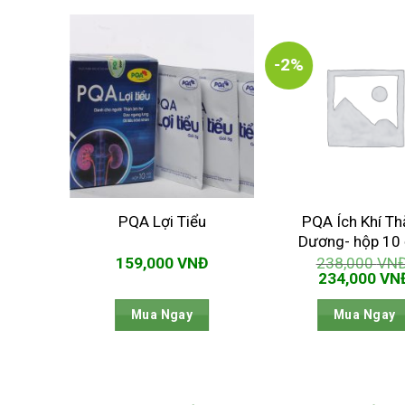
-2%
PQA Ích Khí T
ả
PQA Lợi Tiểu
Dương- hộp 10
Đ
159,000
VNĐ
238,000
VN
Giá
234,000
VN
gốc
là:
Mua Ngay
Mua Ngay
238,000 VN