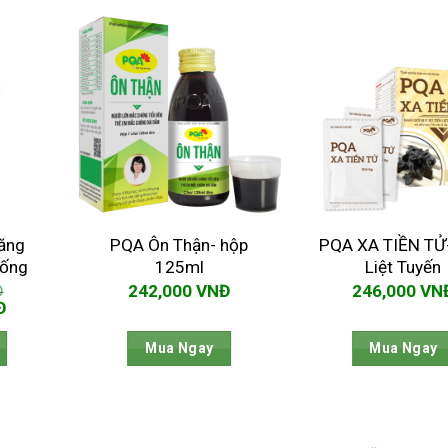
hăng
PQA Ôn Thận- hộp
PQA XA TIỀN TỬ-
 ống
125ml
Liệt Tuyến
Đ
242,000
VNĐ
246,000
VN
Giá
Đ
hiện
tại
Mua Ngay
Mua Ngay
Đ.
là:
234,000 VNĐ.