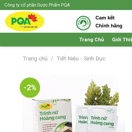
Skip
Công ty cổ phần Dược Phẩm PQA
to
Cam kết
content
Chính hãng
Trang Chủ
Giới Thi
Trang chủ
/
Tiết Niệu - Sinh Dục
-2%