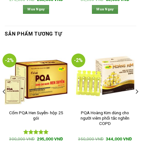
gốc
hiện
gốc
hiện
là:
tại
là:
tại
Mua Ngay
Mua Ngay
270,000 VNĐ.
là:
85,000 VNĐ.
là:
00 VNĐ.
265,000 VNĐ.
83,00
SẢN PHẨM TƯƠNG TỰ
-2%
-2%
Cốm PQA Hen Suyễn- hộp 25
PQA Hoàng Kim dùng cho
gói
người viêm phổi tắc nghẽn
COPD
Giá
Giá
Giá
Giá
300,000
VNĐ
295,000
VNĐ
350,000
VNĐ
344,000
VNĐ
Được xếp