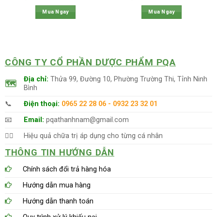
n
gốc
hiện
gốc
hiện
hạng
5.00
là:
tại
là:
tại
Mua Ngay
Mua Ngay
5 sao
300,000 VNĐ.
là:
350,000 VNĐ.
là:
4,000 VNĐ.
295,000 VNĐ.
344,
CÔNG TY CỔ PHẦN DƯỢC PHẨM PQA
Địa chỉ:
Thửa 99, Đường 10, Phường Trường Thi, Tỉnh Ninh
🗺
Bình
📞
Điện thoại:
0965 22 28 06 - 0932 23 32 01
📧
Email:
pqathanhnam@gmail.com
👨‍⚕️
Hiệu quả chữa trị áp dụng cho từng cá nhân
THÔNG TIN HƯỚNG DẪN
Chính sách đổi trả hàng hóa
Hướng dẫn mua hàng
Hướng dẫn thanh toán