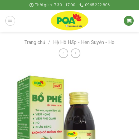
Skip
Thời gian: 7:30 - 17:00
0965 222 806
to
content
Trang chủ
/
Hệ Hô Hấp - Hen Suyễn - Ho