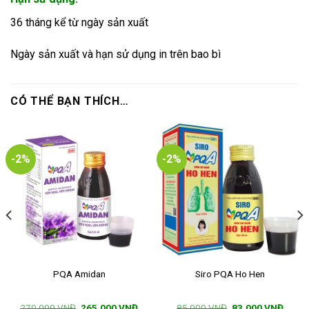
36 tháng kể từ ngày sản xuất
Ngày sản xuất và hạn sử dụng in trên bao bì
CÓ THỂ BẠN THÍCH…
-2%
-2%
PQA Amidan
Siro PQA Ho Hen
Giá
Giá
Giá
Giá
270,000
VNĐ
265,000
VNĐ
85,000
VNĐ
83,000
VNĐ