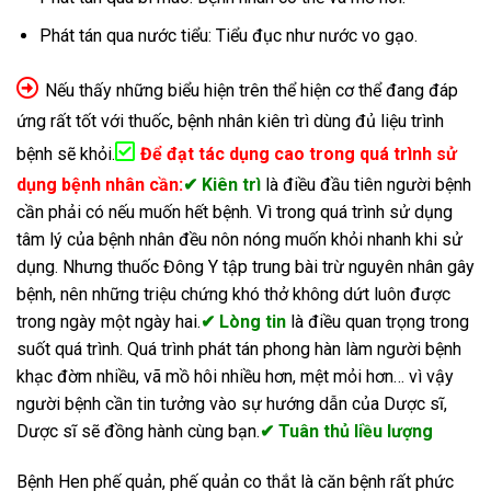
Phát tán qua nước tiểu: Tiểu đục như nước vo gạo.
Nếu thấy những biểu hiện trên thể hiện cơ thể đang đáp
ứng rất tốt với thuốc, bệnh nhân kiên trì dùng đủ liệu trình
bệnh sẽ khỏi.
Để đạt tác dụng cao trong quá trình sử
dụng bệnh nhân cần:
✔ Kiên trì
là điều đầu tiên người bệnh
cần phải có nếu muốn hết bệnh. Vì trong quá trình sử dụng
tâm lý của bệnh nhân đều nôn nóng muốn khỏi nhanh khi sử
dụng. Nhưng thuốc Đông Y tập trung bài trừ nguyên nhân gây
bệnh, nên những triệu chứng khó thở không dứt luôn được
trong ngày một ngày hai.
✔ Lòng tin
là điều quan trọng trong
suốt quá trình. Quá trình phát tán phong hàn làm người bệnh
khạc đờm nhiều, vã mồ hôi nhiều hơn, mệt mỏi hơn… vì vậy
người bệnh cần tin tưởng vào sự hướng dẫn của Dược sĩ,
Dược sĩ sẽ đồng hành cùng bạn.
✔ Tuân thủ liều lượng
Bệnh Hen phế quản, phế quản co thắt là căn bệnh rất phức