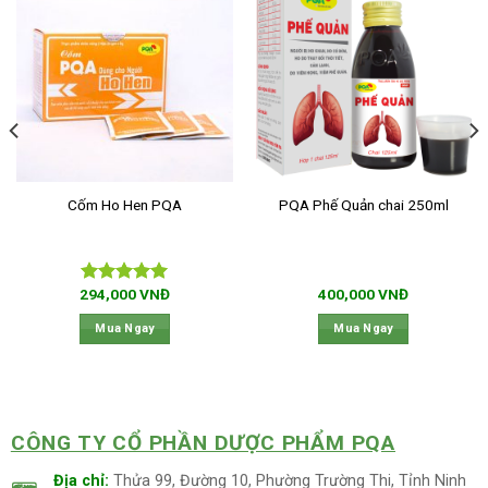
Cốm Ho Hen PQA
PQA Phế Quản chai 250ml
294,000
VNĐ
400,000
VNĐ
Được xếp
hạng
5.00
Mua Ngay
Mua Ngay
5 sao
CÔNG TY CỔ PHẦN DƯỢC PHẨM PQA
Địa chỉ:
Thửa 99, Đường 10, Phường Trường Thi, Tỉnh Ninh