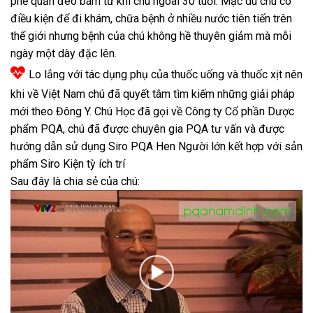
phế quản đeo bám từ khi chú ngoài 30 tuổi. Mặc dù chú có
điều kiện để đi khám, chữa bệnh ở nhiều nước tiên tiến trên
thế giới nhưng bệnh của chú không hề thuyên giảm mà mỗi
ngày một dày đặc lên.
Lo lắng với tác dụng phụ của thuốc uống và thuốc xịt nên
khi về Việt Nam chú đã quyết tâm tìm kiếm những giải pháp
mới theo Đông Y. Chú Học đã gọi về Công ty Cổ phần Dược
phẩm PQA, chú đã được chuyên gia PQA tư vấn và được
hướng dẫn sử dụng Siro PQA Hen Người lớn kết hợp với sản
phẩm Siro Kiện tỳ ích trí
Sau đây là chia sẻ của chú: