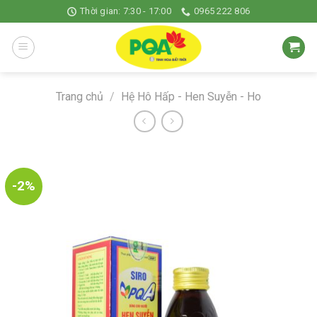
Skip
Thời gian: 7:30 - 17:00
0965 222 806
to
content
Trang chủ
/
Hệ Hô Hấp - Hen Suyễn - Ho
-2%