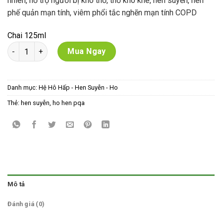
nhiên, hỗ trợ người bị khó thở, thở khò khè, hen suyễn, hen
147,000 VNĐ.
là:
phế quản mạn tính, viêm phổi tắc nghẽn mạn tính COPD
144,000 VNĐ.
Chai 125ml
Siro PQA Hen Suyễn- chai 125ml số lượng
Mua Ngay
Danh mục:
Hệ Hô Hấp - Hen Suyễn - Ho
Thẻ:
hen suyễn
,
ho hen pqa
Mô tả
Đánh giá (0)