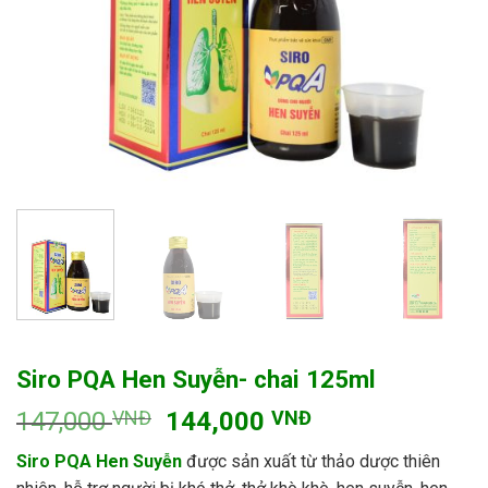
Siro PQA Hen Suyễn- chai 125ml
Giá
Giá
147,000
VNĐ
144,000
VNĐ
gốc
hiện
Siro
PQA Hen Suyễn
được sản xuất từ thảo dược thiên
là:
tại