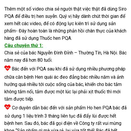
Thêm một số video chia sẻ người thật việc thật đã dùng Siro
PQA để điều trị hen suyễn. Quý vị hãy dành chút thời gian để
xem hết các video, để có động lực kiên trì sử dụng sản
phẩm- Đây hoàn toàn là những phản hồi chân thực của khách
hàng đã sử dụng Thuốc hen PQA.
Câu chuyện thứ 1:
Chia sẻ của bác Nguyễn Đình Đỉnh – Thường Tín, Hà Nội. Bác
năm nay đã hơn 80 tuổi.
Bác đến với PQA sau khi đã sử dụng nhiều phương pháp
chữa căn bệnh Hen quái ác đeo đẳng bác nhiều năm và ảnh
hưởng quá nhiều tới cuộc sống của bác, khiến cho bác tắm
không tắm nổi, tắm được một lúc lại phải xịt thuốc thì mới
tắm được tiếp.
Cơ duyên dẫn bác đến với sản phẩm Ho hen PQA bác đã
sử dụng 1 liệu trình 3 tháng liên tục đã đẩy lùi được hết
bệnh hen. Sau đó, bác đã gọi điện về Công ty rất vui mừng
khoe “Sản phẩm gì mà vừa rẻ, lại vừa tốt thế! Bác đã hết