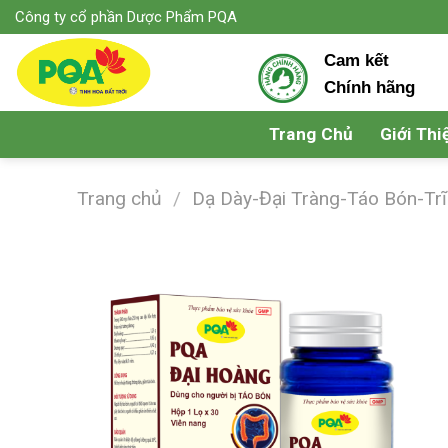
Skip
Công ty cổ phần Dược Phẩm PQA
to
Cam kết
content
Chính hãng
Trang Chủ
Giới Thi
Trang chủ
/
Dạ Dày-Đại Tràng-Táo Bón-Trĩ