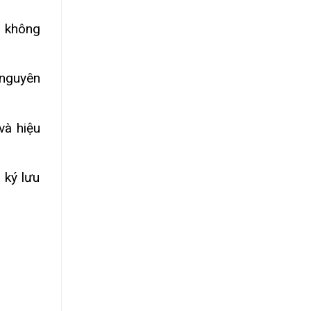
, không
 nguyên
và hiệu
 ký lưu