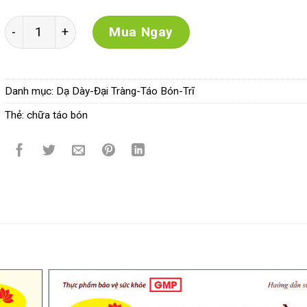
PQA Đại Hoàng hỗ trợ nhuận tràng, thông tiện, giảm táo
Mua Ngay
Danh mục:
Dạ Dày-Đại Tràng-Táo Bón-Trĩ
Thẻ:
chữa táo bón