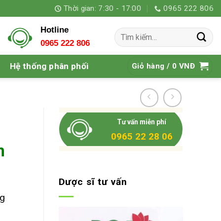
Thời gian: 7:30 - 17:00
0965 222 806
Hotline
Tìm
0965 222 806
kiếm:
Hệ thống phân phối
Giỏ hàng /
0
VNĐ
Tư vấn miễn phí
0965 22 28 06
n
Dược sĩ tư vấn
ng