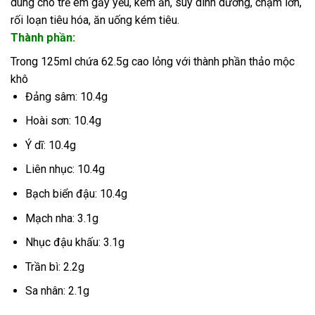
dùng cho trẻ em gấy yếu, kém ăn, suy dinh dưỡng, chậm lớn,
rối loạn tiêu hóa, ăn uống kém tiêu.
Thành phần:
Trong 125ml chứa 62.5g cao lỏng với thành phần thảo mộc
khô
Đảng sâm: 10.4g
Hoài sơn: 10.4g
Ý dĩ: 10.4g
Liên nhục: 10.4g
Bạch biển đậu: 10.4g
Mạch nha: 3.1g
Nhục đậu khấu: 3.1g
Trần bì: 2.2g
Sa nhân: 2.1g