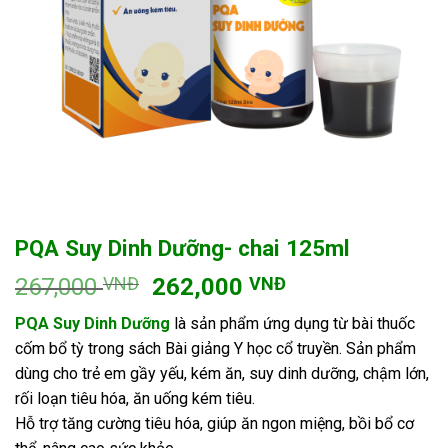
PQA Suy Dinh Dưỡng- chai 125ml
Giá
Giá
267,000
VNĐ
262,000
VNĐ
gốc
hiện
PQA Suy Dinh Dưỡng
là sản phẩm ứng dụng từ bài thuốc
là:
tại
cốm bổ tỳ trong sách Bài giảng Y học cổ truyền. Sản phẩm
267,000 VNĐ.
là:
dùng cho trẻ em gầy yếu, kém ăn, suy dinh dưỡng, chậm lớn,
262,000 VNĐ.
rối loạn tiêu hóa, ăn uống kém tiêu.
Hỗ trợ tăng cường tiêu hóa, giúp ăn ngon miệng, bồi bổ cơ