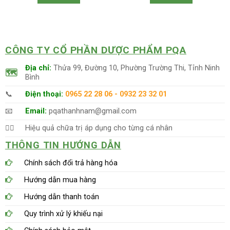
257,000 VNĐ.
270,
CÔNG TY CỔ PHẦN DƯỢC PHẨM PQA
Địa chỉ:
Thửa 99, Đường 10, Phường Trường Thi, Tỉnh Ninh
🗺
Bình
📞
Điện thoại:
0965 22 28 06 - 0932 23 32 01
📧
Email:
pqathanhnam@gmail.com
👨‍⚕️
Hiệu quả chữa trị áp dụng cho từng cá nhân
THÔNG TIN HƯỚNG DẪN
Chính sách đổi trả hàng hóa
Hướng dẫn mua hàng
Hướng dẫn thanh toán
Quy trình xử lý khiếu nại