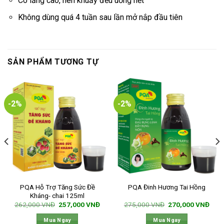
Có lắng cao, nên khuấy đều uống hết
Không dùng quá 4 tuần sau lần mở nắp đầu tiên
SẢN PHẨM TƯƠNG TỰ
-2%
-2%
PQA Hỗ Trợ Tăng Sức Đề
PQA Đinh Hương Tai Hồng
Kháng- chai 125ml
Giá
Giá
Giá
Giá
262,000
VNĐ
257,000
VNĐ
275,000
VNĐ
270,000
VNĐ
gốc
hiện
gốc
hiện
là:
tại
là:
tại
Mua Ngay
Mua Ngay
262,000 VNĐ.
là:
275,000 VNĐ.
là: