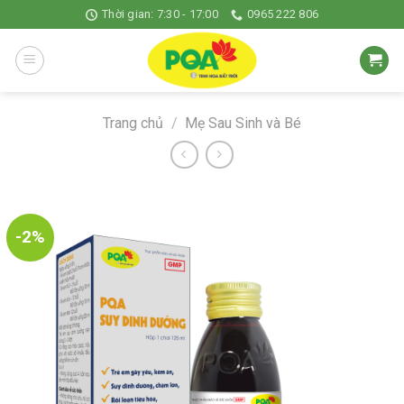
Skip
Thời gian: 7:30 - 17:00
0965 222 806
to
content
Trang chủ
/
Mẹ Sau Sinh và Bé
-2%