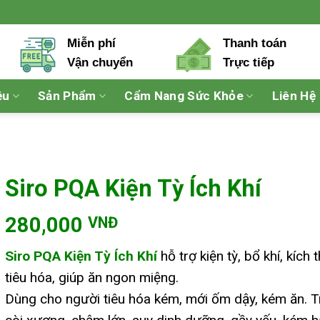
Miễn phí
Thanh toán
Vận chuyển
Trực tiếp
ệu
Sản Phẩm
Cẩm Nang Sức Khỏe
Liên Hệ
Siro PQA Kiện Tỳ Ích Khí
280,000
VNĐ
Siro PQA Kiện Tỳ Ích Khí
hỗ trợ kiện tỳ, bổ khí, kích 
tiêu hóa, giúp ăn ngon miệng.
Dùng cho người tiêu hóa kém, mới ốm dậy, kém ăn. 