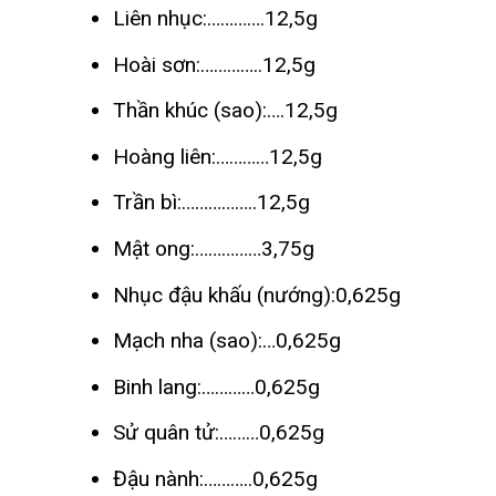
Liên nhục:………….12,5g
Hoài sơn:…………..12,5g
Thần khúc (sao):….12,5g
Hoàng liên:…………12,5g
Trần bì:……………..12,5g
Mật ong:……………3,75g
Nhục đậu khấu (nướng):0,625g
Mạch nha (sao):…0,625g
Binh lang:…………0,625g
Sử quân tử:………0,625g
Đậu nành:………..0,625g