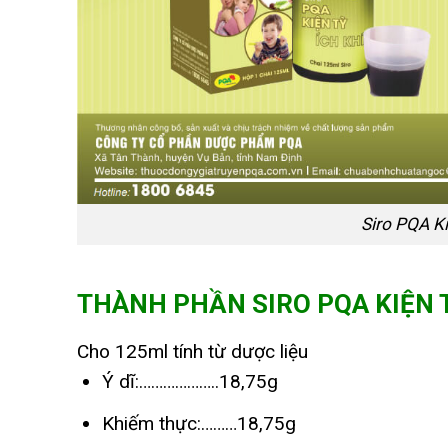
Siro PQA Ki
THÀNH PHẦN
SIRO PQA KIỆN 
Cho 125ml tính từ dược liệu
Ý dĩ:………………..18,75g
Khiếm thực:………18,75g