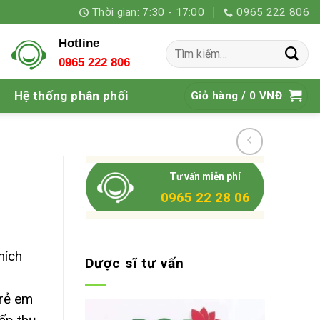
Thời gian: 7:30 - 17:00
0965 222 806
Hotline
Tìm
0965 222 806
kiếm:
Hệ thống phân phối
Giỏ hàng /
0
VNĐ
Tư vấn miễn phí
0965 22 28 06
thích
Dược sĩ tư vấn
Trẻ em