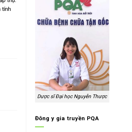
ấp thụ.
 tính
Dược sĩ Đại học Nguyễn Thược
Đông y gia truyền PQA