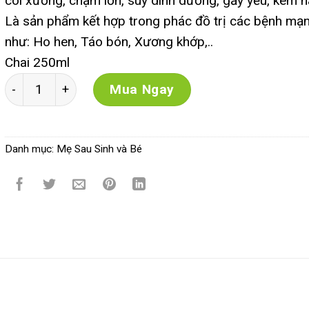
còi xương, chậm lớn, suy dinh dưỡng, gầy yếu, kém h
Là sản phẩm kết hợp trong phác đồ trị các bệnh mạn
như: Ho hen, Táo bón, Xương khớp,..
Chai 250ml
Siro PQA Kiện Tỳ Ích Khí số lượng
Mua Ngay
Danh mục:
Mẹ Sau Sinh và Bé