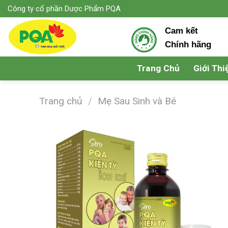
Skip
Công ty cổ phần Dược Phẩm PQA
to
Cam kết
content
Chính hãng
Trang Chủ
Giới Thi
Trang chủ
/
Mẹ Sau Sinh và Bé