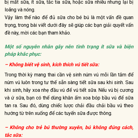
bị mất sữa, ít sữa, tắc tia sữa, hoặc sữa nhiều nhưng lại bị
loãng và nóng.
Vậy làm thế nào để đủ sữa cho bé bú là một vấn đề quan
trọng, trong bài viết dưới đây sẽ giúp các bạn giải quyết vấn
đề này, mời các bạn tham khảo.
Một số nguyên nhân gây nên tình trạng ít sữa và biện
pháp khắc phục:
– Không biết vệ sinh, kích thích vú tiết sữa:
Trong thời kỳ mang thai cần vệ sinh núm vú mỗi lần tắm để
núm vú luôn trong tư thế sẵn sàng tiết sữa sau khi sinh. Sau
khi sinh, hãy xoa nhẹ đầu vú để vú tiết sữa. Nếu vú bị cương
và ứ sữa, bạn có thể dùng khăn ấm xoa bóp bầu vú để sữa
tan ra. Sau đó, dùng chiếc lược chải đầu chải bầu vú theo
hướng từ trên xuống để các tuyến sữa được thông.
– Không cho trẻ bú thường xuyên, bú không đúng cách,
tắc sữa: