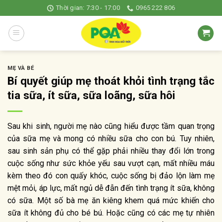
Skip
Thời gian: 7:30 - 17:00
0965 222 806
to
content
MẸ VÀ BÉ
Bí quyết giúp mẹ thoát khỏi tình trạng tắc
tia sữa, ít sữa, sữa loãng, sữa hôi
Sau khi sinh, người mẹ nào cũng hiểu được tầm quan trọng
của sữa mẹ và mong có nhiều sữa cho con bú. Tuy nhiên,
sau sinh sản phụ có thể gặp phải nhiều thay đổi lớn trong
cuộc sống như sức khỏe yếu sau vượt cạn, mất nhiều máu
kèm theo đó con quấy khóc, cuộc sống bị đảo lộn làm mẹ
mệt mỏi, áp lực, mất ngủ dễ đẫn đến tình trạng ít sữa, không
có sữa. Một số bà mẹ ăn kiêng khem quá mức khiến cho
sữa ít không đủ cho bé bú. Hoặc cũng có các mẹ tự nhiên