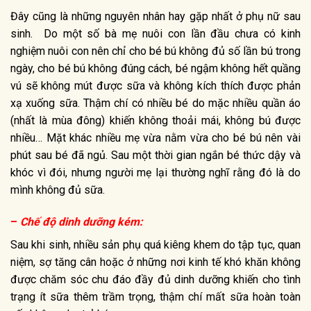
Đây cũng là những nguyên nhân hay gặp nhất ở phụ nữ sau
sinh. Do một số bà mẹ nuôi con lần đầu chưa có kinh
nghiệm nuôi con nên chỉ cho bé bú không đủ số lần bú trong
ngày, cho bé bú không đúng cách, bé ngậm không hết quầng
vú sẽ không mút được sữa và không kích thích được phản
xạ xuống sữa. Thậm chí có nhiều bé do mặc nhiều quần áo
(nhất là mùa đông) khiến không thoải mái, không bú được
nhiều… Mặt khác nhiều mẹ vừa nằm vừa cho bé bú nên vài
phút sau bé đã ngủ. Sau một thời gian ngắn bé thức dậy và
khóc vì đói, nhưng người mẹ lại thường nghĩ rằng đó là do
mình không đủ sữa.
–
Chế độ dinh dưỡng kém:
Sau khi sinh, nhiều sản phụ quá kiêng khem do tập tục, quan
niệm, sợ tăng cân hoặc ở những nơi kinh tế khó khăn không
được chăm sóc chu đáo đầy đủ dinh dưỡng khiến cho tình
trạng ít sữa thêm trầm trọng, thậm chí mất sữa hoàn toàn