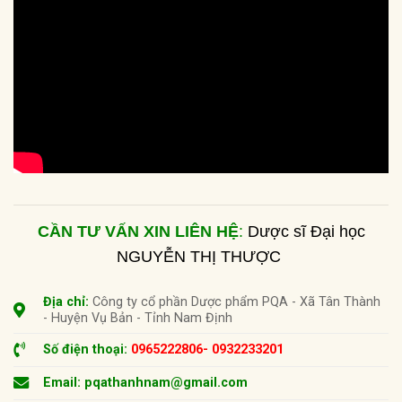
Nội dung chính
CẦN TƯ VẤN XIN LIÊN HỆ
:
Dược sĩ Đại học
NGUYỄN THỊ THƯỢC
Địa chỉ:
Công ty cổ phần Dược phẩm PQA - Xã Tân Thành
- Huyện Vụ Bản - Tỉnh Nam Định
Số điện thoại:
0965222806
- 0932233201
Email: pqathanhnam@gmail.com