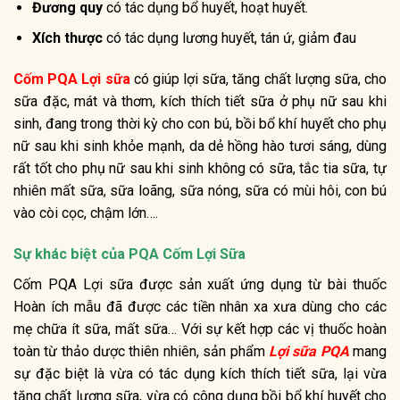
Đương quy
có tác dụng bổ huyết, hoạt huyết.
Xích thược
có tác dụng lương huyết, tán ứ, giảm đau
Cốm PQA Lợi sữ
a
có giúp lợi sữa, tăng chất lượng sữa, cho
sữa đặc, mát và thơm, kích thích tiết sữa ở phụ nữ sau khi
sinh, đang trong thời kỳ cho con bú, bồi bổ khí huyết cho phụ
nữ sau khi sinh khỏe mạnh, da dẻ hồng hào tươi sáng, dùng
rất tốt cho phụ nữ sau khi sinh không có sữa, tắc tia sữa, tự
nhiên mất sữa, sữa loãng, sữa nóng, sữa có mùi hôi, con bú
vào còi cọc, chậm lớn….
Sự khác biệt của PQA Cốm Lợi Sữa
Cốm PQA Lợi sữa được sản xuất ứng dụng từ bài thuốc
Hoàn ích mẫu đã được các tiền nhân xa xưa dùng cho các
mẹ chữa ít sữa, mất sữa… Với sự kết hợp các vị thuốc hoàn
toàn từ thảo dược thiên nhiên, sản phẩm
Lợi sữa PQA
mang
sự đặc biệt là vừa có tác dụng kích thích tiết sữa, lại vừa
tăng chất lượng sữa, vừa có công dụng bồi bổ khí huyết cho