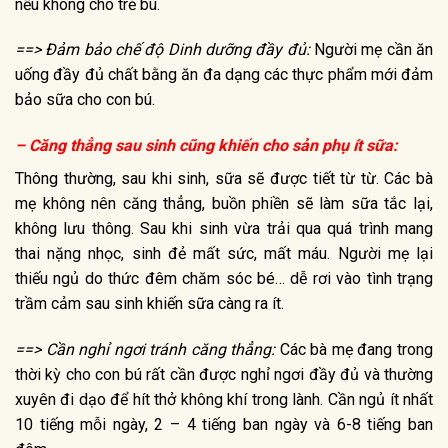
nếu không cho trẻ bú.
==> Đảm bảo chế độ Dinh dưỡng đầy đủ:
Người mẹ cần ăn
uống đầy đủ chất bằng ăn đa dạng các thực phẩm mới đảm
bảo sữa cho con bú.
–
Căng thẳng sau sinh
cũng khiến cho sản phụ ít sữa:
Thông thường, sau khi sinh, sữa sẽ được tiết từ từ. Các bà
mẹ không nên căng thẳng, buồn phiền sẽ làm sữa tắc lại,
không lưu thông. Sau khi sinh vừa trải qua quá trình mang
thai nặng nhọc, sinh đẻ mất sức, mất máu. Người mẹ lại
thiếu ngủ do thức đêm chăm sóc bé… dễ rơi vào tình trạng
trầm cảm sau sinh khiến sữa càng ra ít.
==> Cần nghỉ ngơi tránh căng thẳng:
Các bà mẹ đang trong
thời kỳ cho con bú rất cần được nghỉ ngơi đầy đủ và thường
xuyên đi dạo để hít thở không khí trong lành. Cần ngủ ít nhất
10 tiếng mỗi ngày, 2 – 4 tiếng ban ngày và 6-8 tiếng ban