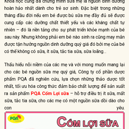
Khoa học cũng đã chứng minh sữa mẹ là nguồn dinh dưỡng
hoàn hảo nhất dành cho trẻ sơ sinh. Đặc biệt trong những
tháng đầu đời nếu em bé được bú sữa mẹ đầy đủ sẽ được
cung cấp các dưỡng chất thiết yếu và các kháng chất tự
nhiên – đó là nền tảng cho sự phát triển khỏe mạnh của bé
sau này. Nhưng không phải em bé nào sinh ra cũng may mắn
được tận hưởng nguồn dinh dưỡng quý giá đó bởi mẹ của bé
có thể không có sữa, ít sữa, tắc tia sữa, sữa loãng…
Thấu hiểu nỗi niềm của các mẹ và với mong muốn mang lại
cho các bé nguồn sữa mẹ quý giá, Công ty cổ phần dược
phẩm PQA đã nghiên cứu, lựa chọn những thảo dược tốt
nhất, tối ưu hóa công thức đảm bảo chất lượng để sản xuất
ra sản phẩm
PQA Cốm Lợi sữa
– hỗ trợ điều trị ít sữa, mất
sữa, tắc tia sữa, cho các mẹ có một nguồn sữa dồi dào cho
con yêu.